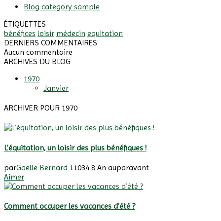
Blog category sample
ÉTIQUETTES
bénéfices
loisir
médecin
equitation
DERNIERS COMMENTAIRES
Aucun commentaire
ARCHIVES DU BLOG
1970
Janvier
ARCHIVER POUR 1970
L’équitation, un loisir des plus bénéfiques !
par
Gaelle Bernard
11034
8 An auparavant
Aimer
Comment occuper les vacances d’été ?