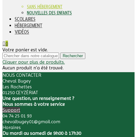
SANS HÉBERGEMENT
NOUVELLES DES ENFANTS
SCOLAIRES
HÉBERGEMENT
VIDÉOS
0
Votre panier est vide.
Rechercher
Cliquer pour plus de produits.
Aucun produit n'a été trouvé.
NOUS CONTACTER
Cheval Bugey
Les Rochettes
01250 CEYZÉRIAT
Une question, un renseignement ?
Nous sommes à votre service
Support
04 74 25 01 93
chevalbugey01@gmail.com
Horaires
Du mardi au samedi de 9h00 à 17h30