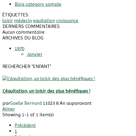
Blog category sample
ÉTIQUETTES
loisir
médecin
equitation
croissance
DERNIERS COMMENTAIRES
Aucun commentaire
ARCHIVES DU BLOG
1970
Janvier
RECHERCHER "ENFANT"
L’équitation, un loisir des plus bénéfiques !
par
Gaelle Bernard
11023
8 An auparavant
Aimer
Showing 1-1 of 1 item(s)
Précédent
1