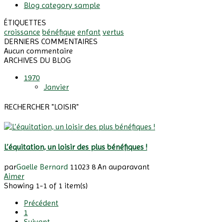
Blog category sample
ÉTIQUETTES
croissance
bénéfique
enfant
vertus
DERNIERS COMMENTAIRES
Aucun commentaire
ARCHIVES DU BLOG
1970
Janvier
RECHERCHER "LOISIR"
L’équitation, un loisir des plus bénéfiques !
par
Gaelle Bernard
11023
8 An auparavant
Aimer
Showing 1-1 of 1 item(s)
Précédent
1
Suivant