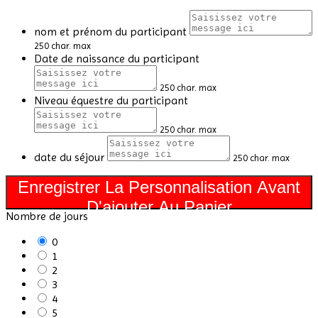
nom et prénom du participant
250 char. max
Date de naissance du participant
250 char. max
Niveau équestre du participant
250 char. max
date du séjour
250 char. max
Enregistrer La Personnalisation Avant
D'ajouter Au Panier
Nombre de jours
0
1
2
3
4
5